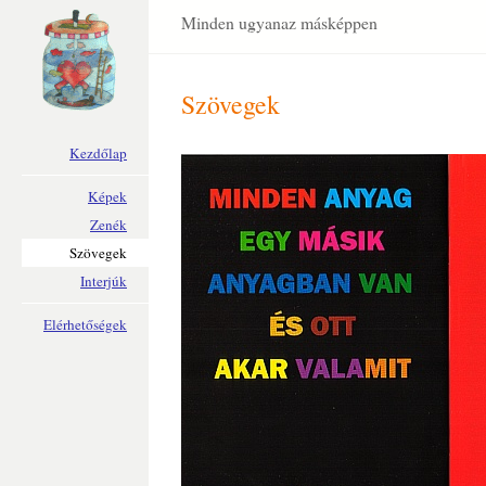
Minden ugyanaz másképpen
Szövegek
Kezdőlap
Képek
Zenék
Szövegek
Interjúk
Elérhetőségek