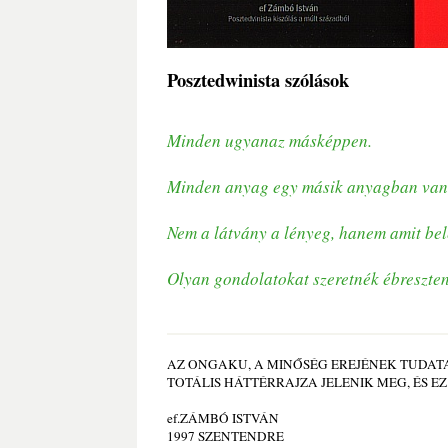
Posztedwinista szólások
Minden ugyanaz másképpen.
Minden anyag egy másik anyagban van, 
Nem a látvány a lényeg, hanem amit be
Olyan gondolatokat szeretnék ébreszten
AZ ONGAKU, A MINŐSÉG EREJÉNEK TUDATA
TOTÁLIS HÁTTÉRRAJZA JELENIK MEG, ÉS E
ef.ZÁMBÓ ISTVÁN
1997 SZENTENDRE